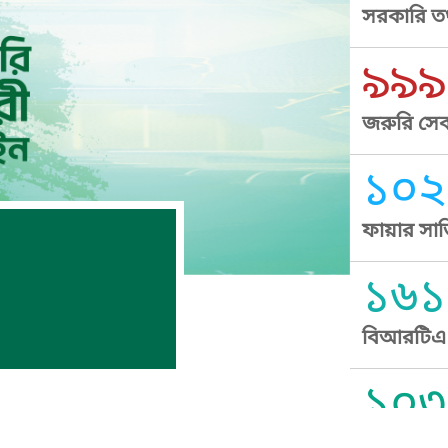
সরকারি তথ
৯৯৯
জরুরি সেব
১০২
ফায়ার সার
১৬১
বিআরটিএ স
১০৩
সুপ্রীম কোর