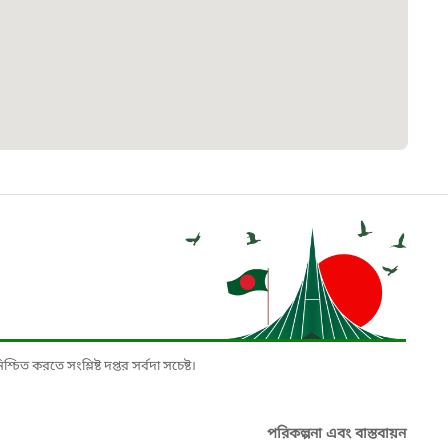
৮
়তা লাইন
০৯
র্মচারী কল্যাণ বোর্ড হটলাইন
০৮৮৮৮৮৮৮
নিয়ন্ত্রণ হটলাইন
১৩
চিত করতে সংশ্লিষ্ট দপ্তর সর্বদা সচেষ্ট।
যন্তরীণ নৌ-পরিবহন হটলাইন
পরিকল্পনা এবং বাস্তবায়ন