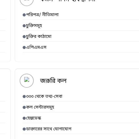
পরিপত্র/ নীতিমালা
চুক্তিসমূহ
চুক্তির কাঠামো
এপিএমএস
জরূরি কল
৩৩৩ থেকে তথ্য-সেবা
কল সেন্টারসমূহ
হেল্পডেস্ক
ডাক্তারের সাথে যোগাযোগ