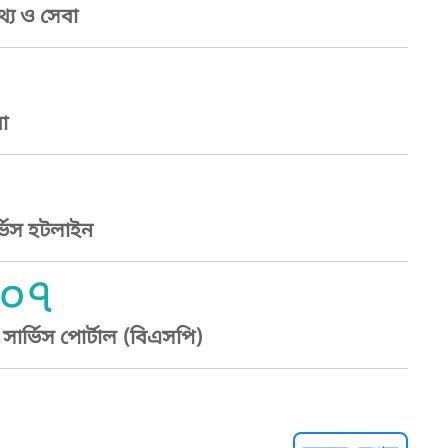
্য ও সেবা
া
্ভিস হটলাইন
০৭
ার্ভিস পোর্টাল (বিএসপি)
্ট হেল্পলাইন