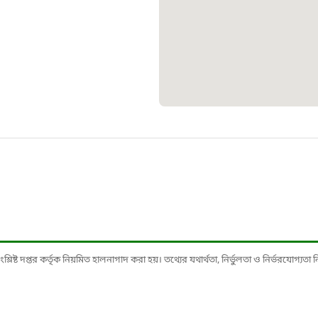
১০৯
শিশু সহায
১৬১
বাংলাদেশ ক
০১৯
মাদকদ্রব্য 
১৬১
ষ্ট দপ্তর কর্তৃক নিয়মিত হালনাগাদ করা হয়। তথ্যের যথার্থতা, নির্ভুলতা ও নির্ভরযোগ্যতা নিশ্
জরুরী অভ্