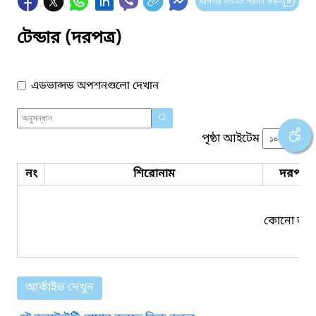
আপনার মতামত প্রদান করুন
টেন্ডার (দরপত্র)
এডভান্সড অপশনগুলো দেখান
পৃষ্ঠা আইটেম
নং
শিরোনাম
দরপত্র 
কোনো তথ্য
আর্কাইভ দেখুন